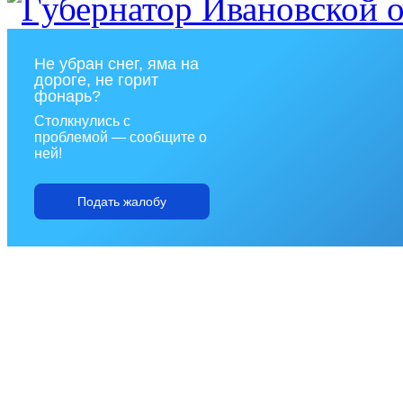
Не убран снег, яма на
дороге, не горит
фонарь?
Столкнулись с
проблемой — сообщите о
ней!
Подать жалобу