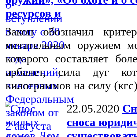
ресурсов и
Закон обозначил крите
метательным оружием мо
которого составляет бол
арбалет, сила дуг ко
килограммов на силу (кгс
22.05.2020
Сн
сноса юриди
существовать