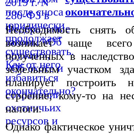
окончательн
Необходимость снять о
возникает чаще всего
полученных в наследств
земельным участком зд
планирует построить 
строение; кому-то на н
налоги.
Однако фактическое унич