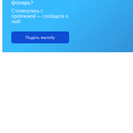
фонарь?
Столкнулись с
проблемой — сообщите о
ней!
Подать жалобу