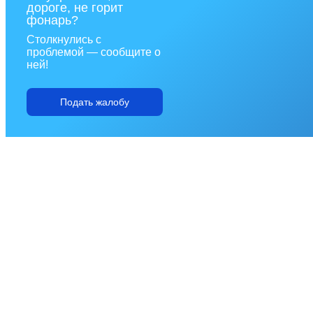
дороге, не горит
фонарь?
Столкнулись с
проблемой — сообщите о
ней!
Подать жалобу