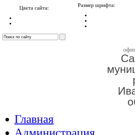
Размер шрифта:
Цвета сайта:
офи
Са
муни
Ив
о
Главная
Администрация