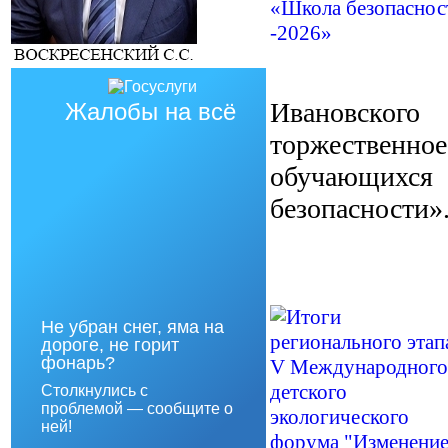
Ивановского
Жалобы на всё
торжествен
обучающих
безопасности»
Не убран снег, яма на
дороге, не горит
фонарь?
Столкнулись с
проблемой — сообщите о
ней!