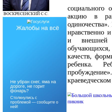
социального 
акцию в рам
одиночества».
Жалобы на всё
нравственно и
и внешней 
обучающихся,
качеств, фор
ребенка. Ре
пробуждение
краеведческом 
Не убран снег, яма на
дороге, не горит
фонарь?
Столкнулись с
проблемой — сообщите о
ней!