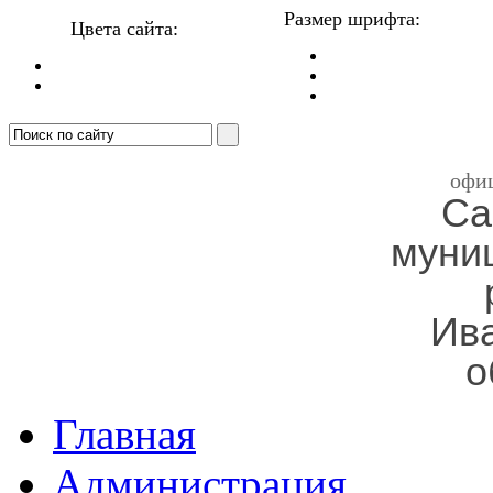
Размер шрифта:
Цвета сайта:
офи
Са
муни
Ив
о
Главная
Администрация