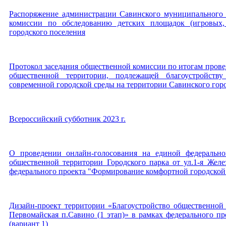
Распоряжение администрации Савинского муниципального р
комиссии по обследованию детских площадок (игровых,
городского поселения
Протокол заседания общественной комиссии по итогам провед
общественной территории, подлежащей благоустройст
современной городской среды на территории Савинского горо
Всероссийский субботник 2023 г.
О проведении онлайн-голосования на единой федерально
общественной территории Городского парка от ул.1-я Желе
федерального проекта "Формирование комфортной городской 
Дизайн-проект территории «Благоустройство общественной т
Первомайская п.Савино (1 этап)» в рамках федерального п
(вариант 1)