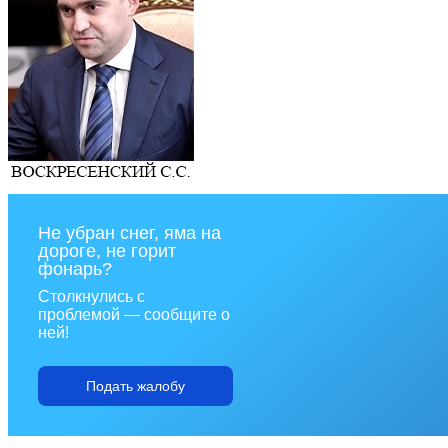
Не убран снег, яма на
дороге, не горит
фонарь?
Столкнулись с
проблемой — сообщите о
ней!
Подать жалобу