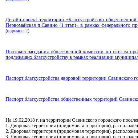
Дизайн-проект территории «Благоустройство общественной т
Первомайская п.Савино (1 этап)» в рамках федерального п
(вариант 2)
Протокол заседания общественной комиссии по итогам про
подлежащих благоустройству в рамках реализации муниципал
Паспорт благоустройства дворовой территории Савинского г
Паспорт благоустройства общественных территорий Савинско
На 19.02.2018 г. на территории Савинского городского посе
1. Дворовая территория (придомовая территория), расположенн
2. Дворовая территория (придомовая территория), расположенн
3. Дворовая территория (придомовая территория), расположенн