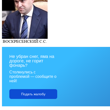
Не убран снег, яма на
дороге, не горит
фонарь?
Столкнулись с
проблемой — сообщите о
ней!
Подать жалобу