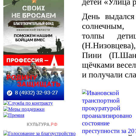
детей «Улица 
День выдался
солнечным, п
толпы дет
(Н.Низовцева)
Пини (П.Шан
щёчками весел
и получали сл