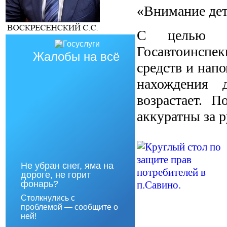
«Внимание дет
С целью сн
Госавтоинспек
Жалобы на всё
средств и напо
нахождения 
возрастает. П
аккуратны за 
Не убран снег, яма на
дороге, не горит
фонарь?
Столкнулись с
проблемой — сообщите о
ней!