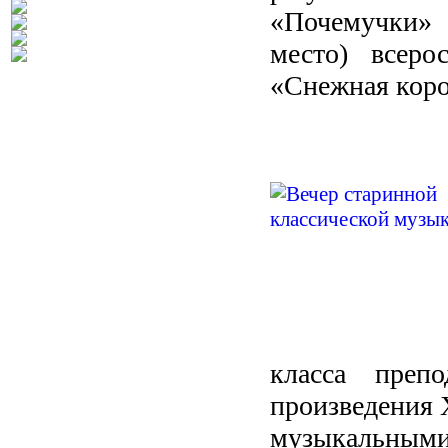
«Почемучки» 
место) всеро
«Снежная коро
класса препо
произведения X
музыкальным