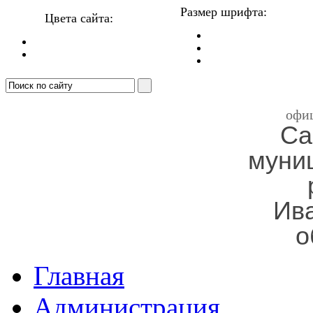
Размер шрифта:
Цвета сайта:
офи
Са
муни
Ив
о
Главная
Администрация