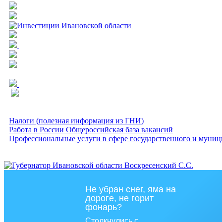
Налоги (полезная информация из ГНИ)
Работа в России Общероссийская база вакансий
Профессиональные услуги в сфере государственного и муниц
Не убран снег, яма на
дороге, не горит
фонарь?
Столкнулись с