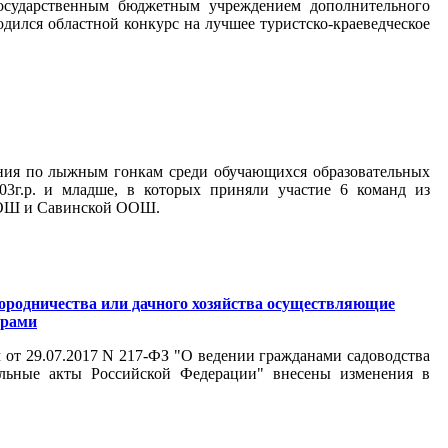
государственным бюджетным учреждением дополнительного
дился областной конкурс на лучшее туристско-краеведческое
вания по лыжным гонкам среди обучающихся образовательных
03г.р. и младше, в которых приняли участие 6 команд из
СОШ и Савинской ООШ.
городничества или дачного хозяйства осуществляющие
драми
от 29.07.2017 N 217-ФЗ "О ведении гражданами садоводства
ельные акты Российской Федерации" внесены изменения в