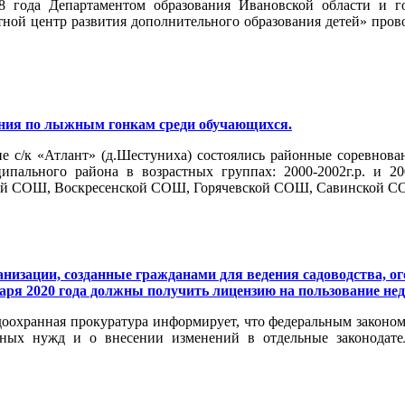
8 года Департаментом образования Ивановской области и 
ной центр развития дополнительного образования детей» прово
ния по лыжным гонкам среди обучающихся.
оне с/к «Атлант» (д.Шестуниха) состоялись районные соревно
ипального района в возрастных группах: 2000-2002г.р. и 20
ой СОШ, Воскресенской СОШ, Горячевской СОШ, Савинской 
низации, созданные гражданами для ведения садоводства, о
варя 2020 года должны получить лицензию на пользование не
оохранная прокуратура информирует, что федеральным законом 
нных нужд и о внесении изменений в отдельные законодат