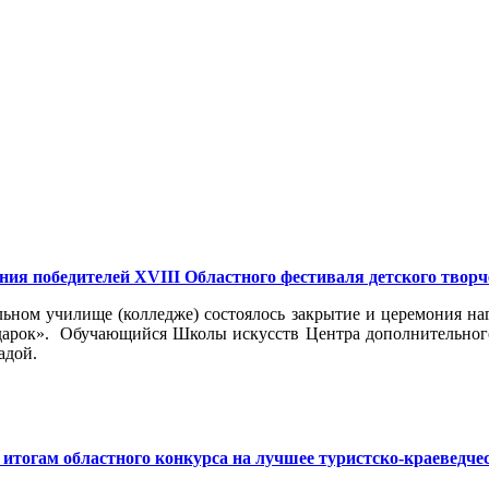
ия победителей XVIII Областного фестиваля детского творч
ьном училище (колледже) состоялось закрытие и церемония на
дарок». Обучающийся Школы искусств Центра дополнительного
адой.
итогам областного конкурса на лучшее туристско-краеведчес