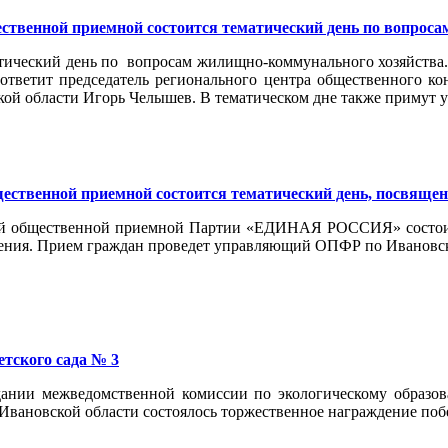
ственной приемной состоится тематический день по вопрос
ематический день по вопросам жилищно-коммунального хозяйс
ветит председатель регионального центра общественного кон
ой области Игорь Челышев. В тематическом дне также примут у
щественной приемной состоится тематический день, посвяще
ной общественной приемной Партии «ЕДИНАЯ РОССИЯ» состоит
чения. Прием граждан проведет управляющий ОПФР по Ивановс
етского сада № 3
едании межведомственной комиссии по экологическому образ
Ивановской области состоялось торжественное награждение по