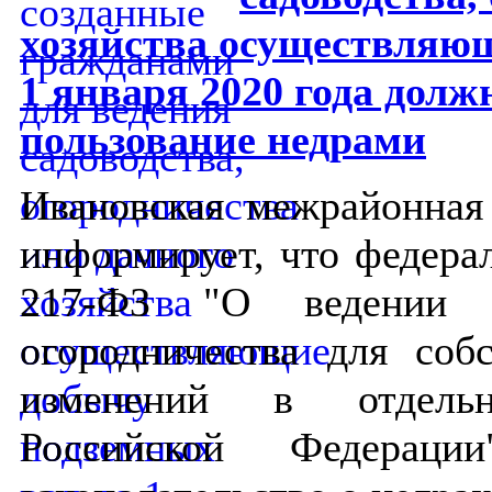
хозяйства осуществляющ
1 января 2020 года дол
пользование недрами
Ивановская межрайонная
информирует, что федера
217-ФЗ "О ведении г
огородничества для со
изменений в отдельн
Российской Федерац