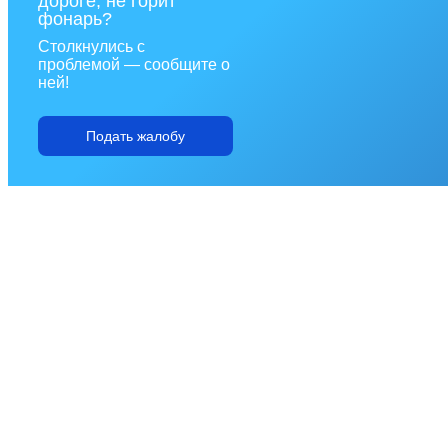
дороге, не горит
фонарь?
Столкнулись с
проблемой — сообщите о
ней!
Подать жалобу