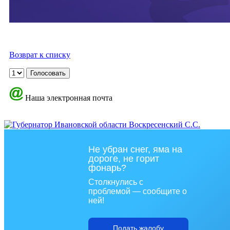
Возврат к списку
Наша электронная почта
Не убран снег, яма на
дороге, не горит
фонарь?
Столкнулись с
проблемой — сообщите о
ней!
Подать жалобу