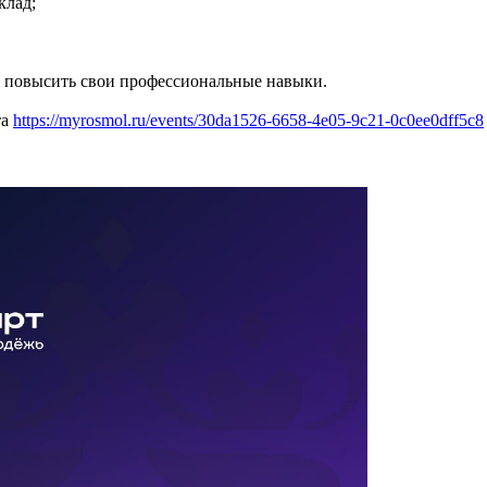
клад;
т повысить свои профессиональные навыки.
та
https://myrosmol.ru/events/30da1526-6658-4e05-9c21-0c0ee0dff5c8