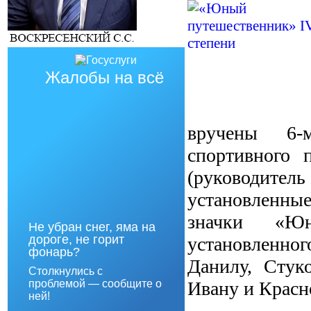
Жалобы на всё
вручены 6-м
спортивного 
(руководит
установленны
значки «Юн
Не убран снег, яма на
дороге, не горит
установленног
фонарь?
Данилу, Стук
Столкнулись с
Ивану и Красн
проблемой — сообщите о
ней!