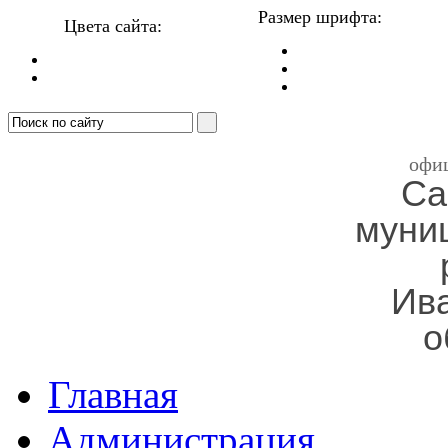
Размер шрифта:
Цвета сайта:
офи
Са
муни
Ив
о
Главная
Администрация