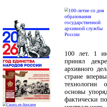
100 лет.
1 и
принял декр
архивного де
стране вперв
технологии о
основы упоряд
фактически по
центральн