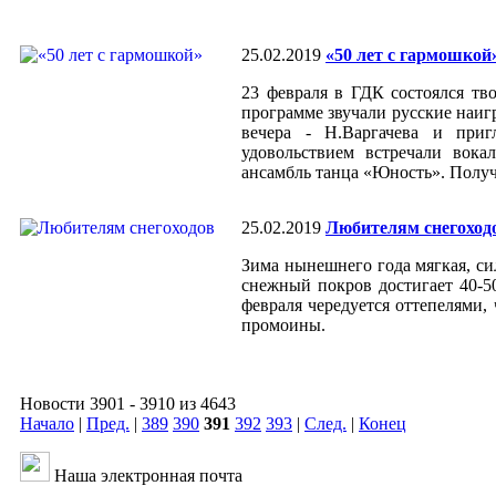
25.02.2019
«50 лет с гармошкой
23 февраля в ГДК состоялся тв
программе звучали русские наиг
вечера - Н.Варгачева и приг
удовольствием встречали вок
ансамбль танца «Юность». Полу
25.02.2019
Любителям снегоход
Зима нынешнего года мягкая, си
снежный покров достигает 40-50
февраля чередуется оттепелями,
промоины.
Новости 3901 - 3910 из 4643
Начало
|
Пред.
|
389
390
391
392
393
|
След.
|
Конец
Наша электронная почта