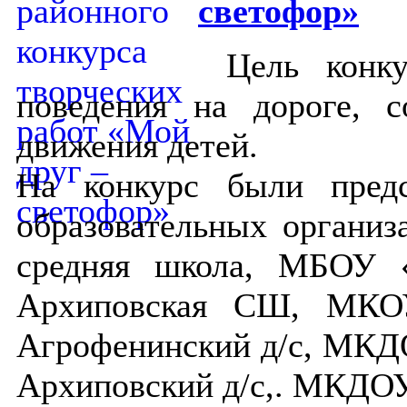
светофор»
Цель конкур
поведения на дороге, 
движения детей.
На конкурс были пред
образовательных органи
средняя школа, МБОУ 
Архиповская СШ, МКО
Агрофенинский д/с, МК
Архиповский д/с,.
МКДОУ В