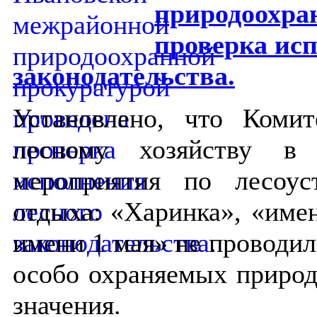
природоохра
проверка исп
законодательства.
Установлено, что Коми
лесному хозяйству в 
мероприятия по лесоус
отдыха: «Харинка», «име
имени 1 мая» не проводил
особо охраняемых природ
значения.