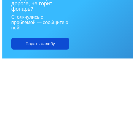
дороге, не горит
фонарь?
Столкнулись с
проблемой — сообщите о
ней!
Подать жалобу