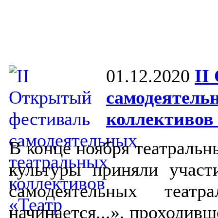
01.12.2020
II
самодеятель
коллективов 
В конце ноября театральн
культуры приняли участ
самодеятельных театр
начинается...», проходив