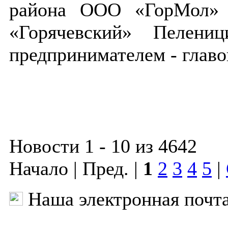
района ООО «ГорМол» 
«Горячевский» Пелени
предпринимателем - глав
Новости 1 - 10 из 4642
Начало | Пред. |
1
2
3
4
5
|
Наша электронная почт