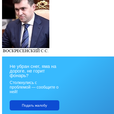
Не убран снег, яма на
дороге, не горит
фонарь?
Столкнулись с
проблемой — сообщите о
ней!
Подать жалобу