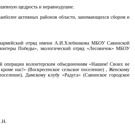
душевную щедрость и неравнодушие.
аиболее активных районов области, занимающихся сбором и
юнармейский отряд имени А.И.Хлебникова МБОУ Савинской
лонтеры Победы», экологический отряд «Лесовичок» МБОУ
ой операции волонтерским объединениям «Нашим! Своих не
 кроме нас!» (Воскресенское сельское поселение) , Женскому
поселение), Дамскому клубу «Радуга» (Савинское городское
.Н.