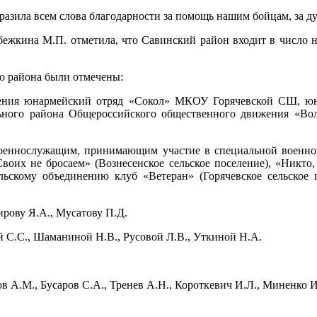
азила всем слова благодарности за помощь нашим бойцам, за 
ежкина М.П. отметила, что Савинский район входит в число н
о района были отмечены:
вижения юнармейский отряд «Сокол» МКОУ Горячевской СШ, 
льного района Общероссийского общественного движения «Во
 военнослужащим, принимающим участие в специальной военн
воих не бросаем» (Вознесенское сельское поселение), «Никто,
льскому объединению клуб «Ветеран» (Горячевское сельское 
ирову Я.А., Мусатову П.Д.
й С.С., Шаманиной Н.В., Русовой Л.В., Уткиной Н.А.
в А.М., Бусаров С.А., Тренев А.Н., Короткевич И.Л., Миненко И