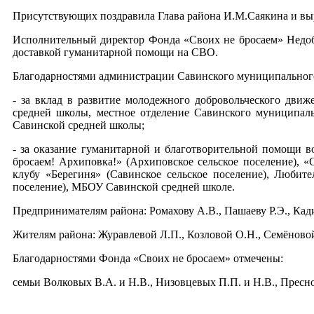
Присутствующих поздравила Глава района И.М.Саякина и выр
Исполнительный директор Фонда «Своих не бросаем» Недоб
доставкой гуманитарной помощи на СВО.
Благодарностями администрации Савинского муниципальног
- за вклад в развитие молодежного добровольческого д
средней школы, местное отделение Савинского муниципа
Савинской средней школы;
- за оказание гуманитарной и благотворительной помощи
бросаем! Архиповка!» (Архиповское сельское поселение), «С
клубу «Берегиня» (Савинское сельское поселение), Любите
поселение), МБОУ Савинской средней школе.
Предпринимателям района: Ромахову А.В., Пашаеву Р.Э., Кад
Жителям района: Журавлевой Л.П., Козловой О.Н., Семёново
Благодарностями Фонда «Своих не бросаем» отмечены:
семьи Волковых В.А. и Н.В., Низовцевых П.П. и Н.В., Пресно