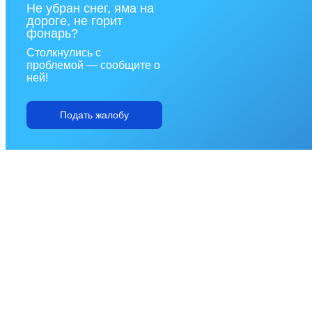
Не убран снег, яма на
дороге, не горит
фонарь?
Столкнулись с
проблемой — сообщите о
ней!
Подать жалобу