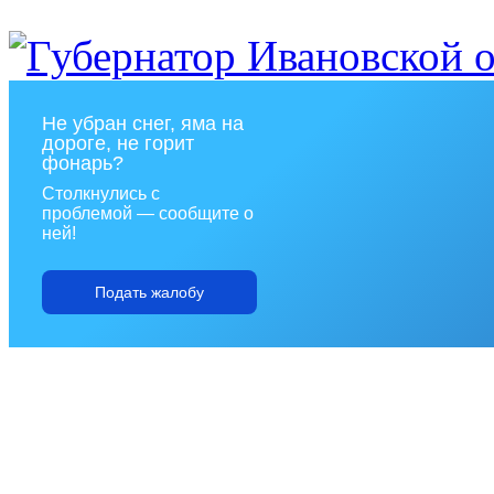
Не убран снег, яма на
дороге, не горит
фонарь?
Столкнулись с
проблемой — сообщите о
ней!
Подать жалобу