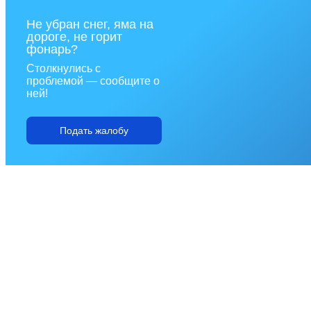
Не убран снег, яма на
дороге, не горит
фонарь?
Столкнулись с
проблемой — сообщите о
ней!
Подать жалобу