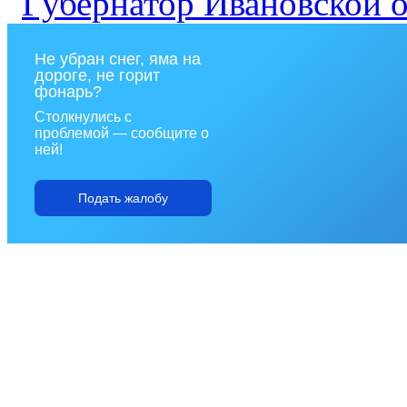
Не убран снег, яма на
дороге, не горит
фонарь?
Столкнулись с
проблемой — сообщите о
ней!
Подать жалобу