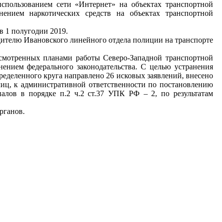
использованием сети «Интернет» на объектах транспортной
ением наркотических средств на объектах транспортной
в 1 полугодии 2019.
дителю Ивановского линейного отдела полиции на транспорте
усмотренных планами работы Северо-Западной транспортной
ением федерального законодательства. С целью устранения
ределенного круга направлено 26 исковых заявлений, внесено
лиц, к административной ответственности по постановлению
алов в порядке п.2 ч.2 ст.37 УПК РФ – 2, по результатам
рганов.