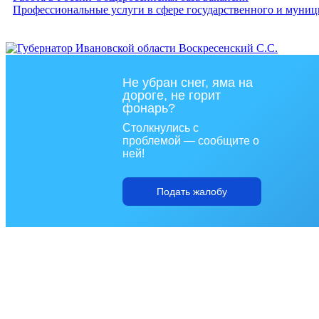
Профессиональные услуги в сфере государственного и муниц
Не убран снег, яма на
дороге, не горит
фонарь?
Столкнулись с
проблемой — сообщите о
ней!
Подать жалобу