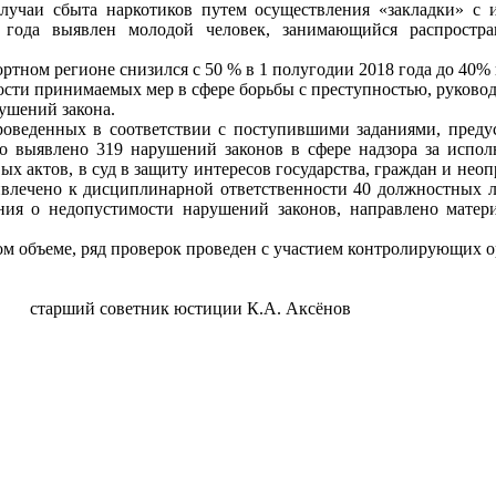
случаи сбыта наркотиков путем осуществления «закладки» с 
 года выявлен молодой человек, занимающийся распростран
тном регионе снизился с 50 % в 1 полугодии 2018 года до 40% 
ности принимаемых мер в сфере борьбы с преступностью, руково
ушений закона.
проведенных в соответствии с поступившими заданиями, пред
 выявлено 319 нарушений законов в сфере надзора за исполн
 актов, в суд в защиту интересов государства, граждан и неоп
ривлечено к дисциплинарной ответственности 40 должностных 
ния о недопустимости нарушений законов, направлено матери
м объеме, ряд проверок проведен с участием контролирующих о
 советник юстиции К.А. Аксёнов