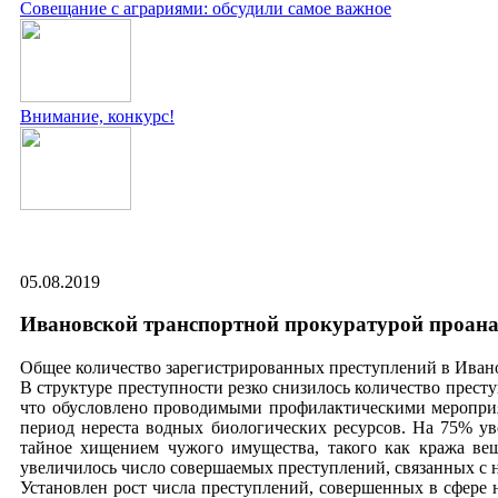
Совещание с аграриями: обсудили самое важное
Внимание, конкурс!
05.08.2019
Ивановской транспортной прокуратурой проанали
Общее количество зарегистрированных преступлений в Иванов
В структуре преступности резко снизилось количество престу
что обусловлено проводимыми профилактическими мероприя
период нереста водных биологических ресурсов. На 75% у
тайное хищением чужого имущества, такого как кража в
увеличилось число совершаемых преступлений, связанных с н
Установлен рост числа преступлений, совершенных в сфере н