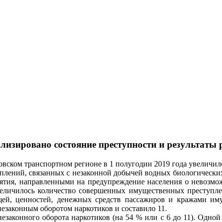
зировано состояние преступности и результаты ра
ском транспортном регионе в 1 полугодии 2019 года увеличилос
плений, связанных с незаконной добычей водных биологических 
тия, направленными на предупреждение населения о невозмож
величилось количество совершенных имущественных преступлен
ещей, ценностей, денежных средств пассажиров и кражами и
езаконным оборотом наркотиков и составило 11.
езаконного оборота наркотиков (на 54 % или с 6 до 11). Одно