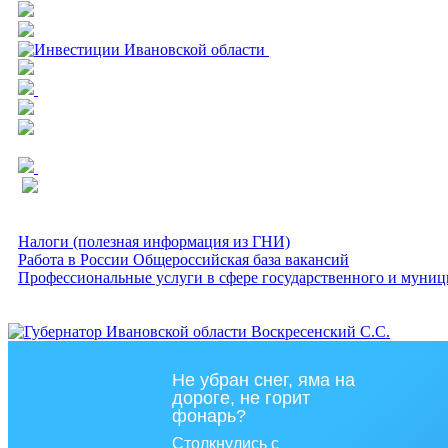
Налоги (полезная информация из ГНИ)
Работа в России Общероссийская база вакансий
Профессиональные услуги в сфере государственного и муниц
Не убран снег, яма на
дороге, не горит
фонарь?
Столкнулись с