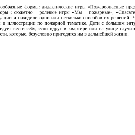
нообразные формы: дидактические игры «Пожароопасные пред
иборы»; сюжетно – ролевые игры «Мы – пожарные», «Спасат
туации и находили одно или несколько способов их решений. 
ы и иллюстрации по пожарной тематике. Дети с большим энт
ледует вести себя, если вдруг в квартире или на улице случ
ти, которые, безусловно пригодятся им в дальнейшей жизни.