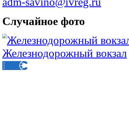
adm-savino@ivreg.ru
Случайное фото
Железнодорожный вокзал