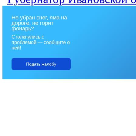
Не убран снег, яма на
дороге, не горит
фонарь?
Столкнулись с
проблемой — сообщите о
ней!
Подать жалобу