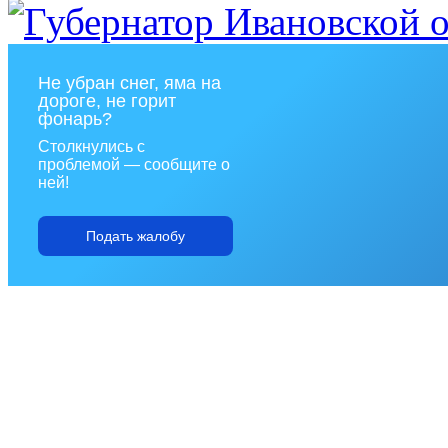
Не убран снег, яма на
дороге, не горит
фонарь?
Столкнулись с
проблемой — сообщите о
ней!
Подать жалобу