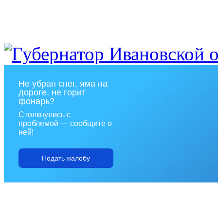
Не убран снег, яма на
дороге, не горит
фонарь?
Столкнулись с
проблемой — сообщите о
ней!
Подать жалобу