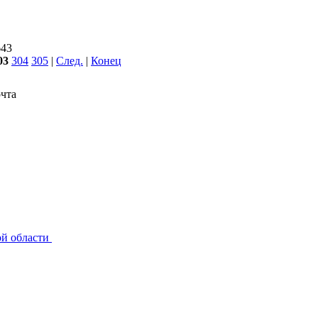
643
03
304
305
|
След.
|
Конец
чта