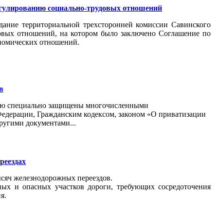
регулированию социально-трудовых отношений
аседание территориальной трехсторонней комиссии Савинского
овых отношений, на котором было заключено Соглашение по
ономических отношений.
в
стью специально защищены многочисленными
едерации, Гражданским кодексом, законом «О приватизации
угими документами...
реездах
ысяч железнодорожных переездов.
ых и опасных участков дороги, требующих сосредоточения
я.