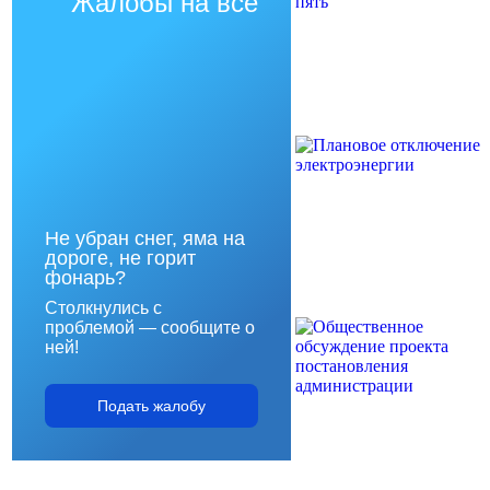
Жалобы на всё
Не убран снег, яма на
дороге, не горит
фонарь?
Столкнулись с
проблемой — сообщите о
ней!
Подать жалобу