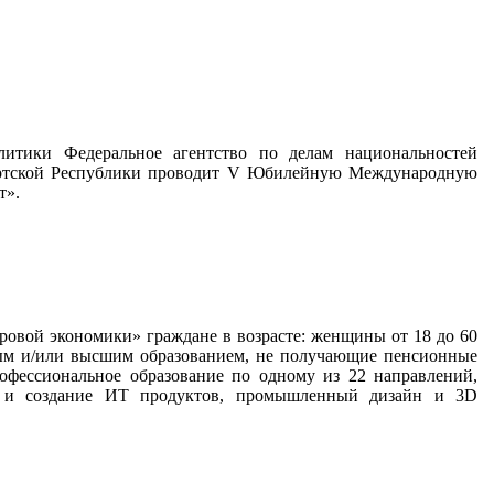
литики Федеральное агентство по делам национальностей
уртской Республики проводит V Юбилейную Международную
т».
ровой экономики» граждане в возрасте: женщины от 18 до 60
ным и/или высшим образованием, не получающие пенсионные
фессиональное образование по одному из 22 направлений,
ие и создание ИТ продуктов, промышленный дизайн и 3D