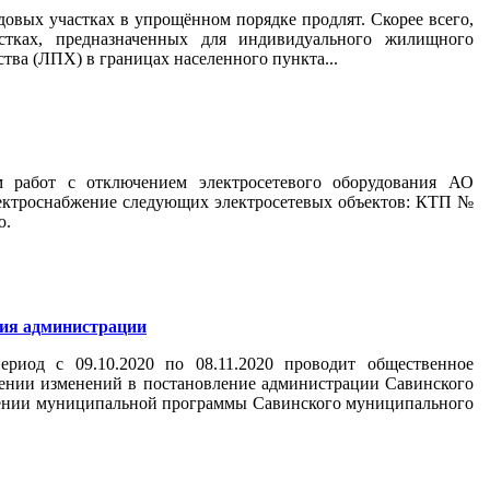
овых участках в упрощённом порядке продлят. Скорее всего,
тках, предназначенных для индивидуального жилищного
тва (ЛПХ) в границах населенного пункта...
ом работ с отключением электросетевого оборудования АО
лектроснабжение следующих электросетевых объектов: КТП №
ю.
ния администрации
риод с 09.10.2020 по 08.11.2020 проводит общественное
ении изменений в постановление администрации Савинского
дении муниципальной программы Савинского муниципального