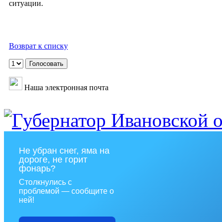
ситуации.
Возврат к списку
Наша электронная почта
Не убран снег, яма на
дороге, не горит
фонарь?
Столкнулись с
проблемой — сообщите о
ней!