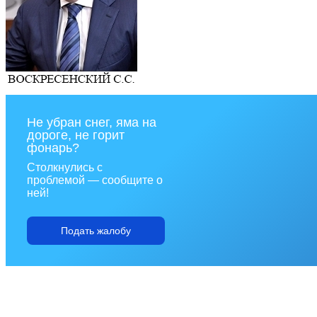
Не убран снег, яма на
дороге, не горит
фонарь?
Столкнулись с
проблемой — сообщите о
ней!
Подать жалобу