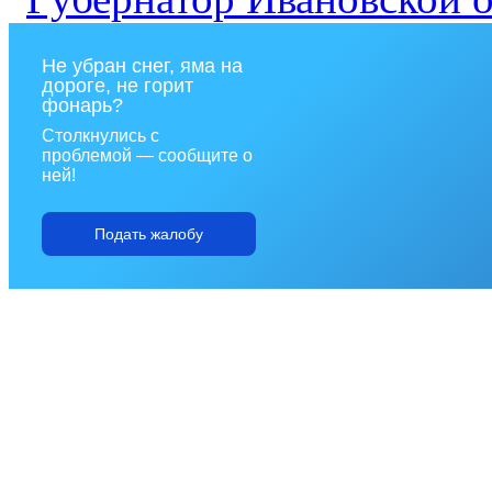
Не убран снег, яма на
дороге, не горит
фонарь?
Столкнулись с
проблемой — сообщите о
ней!
Подать жалобу