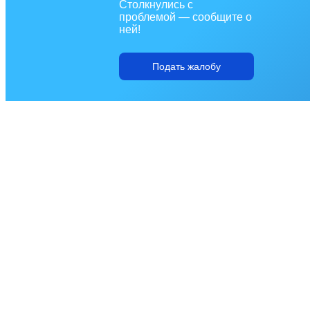
Столкнулись с
проблемой — сообщите о
ней!
Подать жалобу