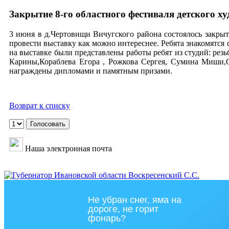
Закрытие 8-го областного фестиваля детского х
3 июня в д.Чертовищи Вичугского района состоялось закрыт
провести выставку как можно интереснее. Ребята знакомятся 
на выставке были представлены работы ребят из студий: ре
Карины,Кораблева Егора , Рожкова Сергея, Сумина Миши,
награждены дипломами и памятным призами.
Возврат к списку
Наша электронная почта
Не убран снег, яма на
дороге, не горит
фонарь?