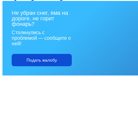
Не убран снег, яма на
дороге, не горит
фонарь?
Столкнулись с
проблемой — сообщите о
ней!
Подать жалобу