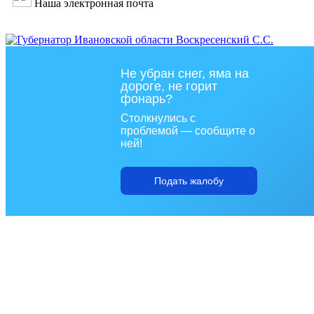
Наша электронная почта
Не убран снег, яма на
дороге, не горит
фонарь?
Столкнулись с
проблемой — сообщите о
ней!
Подать жалобу