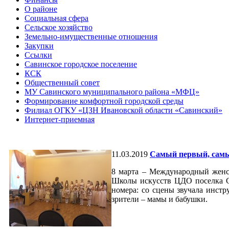
О районе
Социальная сфера
Сельское хозяйство
Земельно-имущественные отношения
Закупки
Ссылки
Савинское городское поселение
КСК
Общественный совет
МУ Савинского муниципального района «МФЦ»
Формирование комфортной городской среды
Филиал ОГКУ «ЦЗН Ивановской области «Савинский»
Интернет-приемная
11.03.2019
Самый первый, самы
8 марта – Международный женс
Школы искусств ЦДО поселка С
номера: со сцены звучала инстр
зрители – мамы и бабушки.