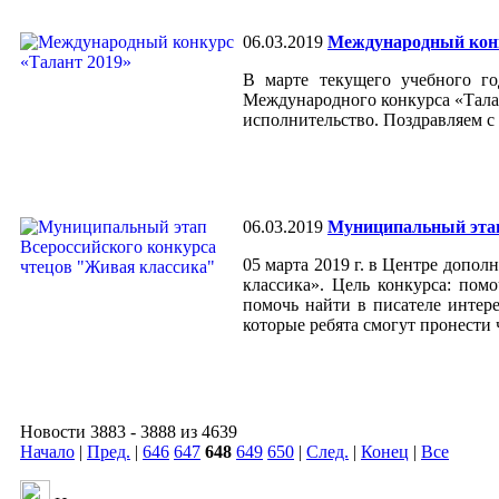
06.03.2019
Международный конк
В марте текущего учебного г
Международного конкурса «Талант
исполнительство. Поздравляем с
06.03.2019
Муниципальный этап
05 марта 2019 г. в Центре допо
классика». Цель конкурса: пом
помочь найти в писателе интере
которые ребята смогут пронести 
Новости 3883 - 3888 из 4639
Начало
|
Пред.
|
646
647
648
649
650
|
След.
|
Конец
|
Все