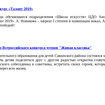
урс «Талант 2019»
ода обучающиеся подразделения «Школа искусств» ЦДО Ани
 2019». А. Новикова – лауреат I степени в номинации вокал, А
 победой!
 Всероссийского конкурса чтецов "Живая классика"
лнительного образования для детей Савинского района состоялс
очь детям поделиться друг с другом радостью открытия созв
сного собеседника и советчика, встретить своих героев, кото
через всю жизнь.