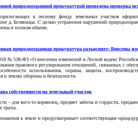
ной природоохранной прокуратурой проведена проверка исп
и прилегающих к лесному фонду земельных участков оформ
йоне д. Беляницы. С целью устранения нарушений природоохра
рены в полном объеме.
ная природоохранная прокуратура разъясняет: Внесены изм
018 № 538-ФЗ «О внесении изменений в Лесной кодекс Российс
вания правового регулирования отношений, связанных с обесп
собенности использования, охраны, защиты, воспроизводст
ия и землях обороны и безопасности.
рава собственности на земельный участок
сти – для кого-то кормилец, предмет заботы и гордости, придаю
е траты.
тношения к земле и предусматривает соответствующие процедур