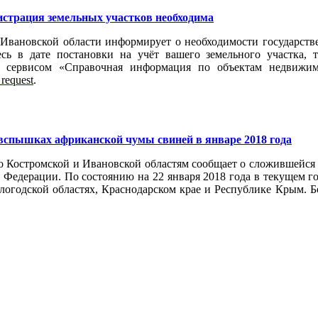
истрация земельных участков необходима
Ивановской области информирует о необходимости государстве
есь в дате постановки на учёт вашего земельного участка,
 сервисом «Справочная информация по объектам недвижимо
_request
.
 вспышках африканской чумы свиней в январе 2018 года
о Костромской и Ивановской областям сообщает о сложившейся
й Федерации.
По состоянию на 22 января 2018 года в текущем г
логодской областях, Краснодарском крае и Республике Крым. Б