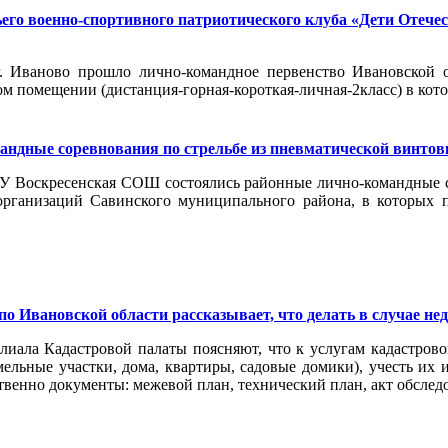
его военно-спортивного патриотического клуба «Дети Отече
 Иваново прошло лично-командное первенство Ивановской о
ом помещении (дистанция-горная-короткая-личная-2класс) в кото
ндные соревнования по стрельбе из пневматической винтов
ОУ Воскресенская СОШ состоялись районные лично-командные с
рганизаций Савинского муниципального района, в которых п
по Ивановской области рассказывает, что делать в случае не
ала Кадастровой палаты поясняют, что к услугам кадастровог
ельные участки, дома, квартиры, садовые домики), учесть их 
твенно документы: межевой план, технический план, акт обслед