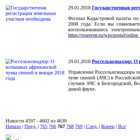
29.01.2018
Государственная рег
Филиал Кадастровой палаты по 
2008 года. Если вы сомневает
воспользовавшись электронным
https://rosreestr.ru/wps/portal/online
29.01.2018
Россельхознадзор: О
Управление Россельхознадзора п
чуме свиней (АЧС) в Российско
случаев АЧС в Белгородской, Во
дикой фауне.
Новости 4597 - 4602 из 4639
Начало
|
Пред.
|
765
766
767
768
769
|
След.
|
Конец
|
Все