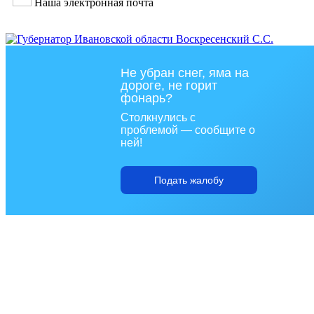
Наша электронная почта
Не убран снег, яма на
дороге, не горит
фонарь?
Столкнулись с
проблемой — сообщите о
ней!
Подать жалобу