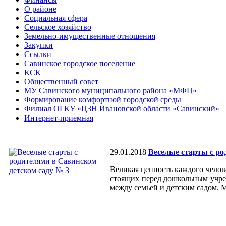
О районе
Социальная сфера
Сельское хозяйство
Земельно-имущественные отношения
Закупки
Ссылки
Савинское городское поселение
КСК
Общественный совет
МУ Савинского муниципального района «МФЦ»
Формирование комфортной городской среды
Филиал ОГКУ «ЦЗН Ивановской области «Савинский»
Интернет-приемная
29.01.2018
Веселые старты с ро
Великая ценность каждого челове
стоящих перед дошкольным учреж
между семьей и детским садом.