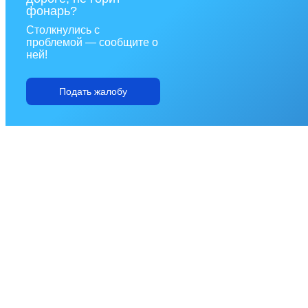
фонарь?
Столкнулись с
проблемой — сообщите о
ней!
Подать жалобу