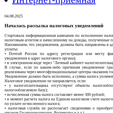
04.08.2025
Началась рассылка налоговых уведомлений
Стартовала информационная кампания по исполнению нал
налоговым агентом и начисленному на доходы, полученные по
Напоминаем, что уведомления, должны быть направлены в адр
уплаты:
• Почтой России по адресу регистрации или месту фак
уведомления в адрес налогового органа);
• в электронном виде через "Личный кабинет налогоплатель
В случае, если по каким-либо причинам уведомление гра
реализована через многофункциональные центры оказания г
Уведомление должно быть исполнено, а сумма налога уплачена
Налоговое уведомление не направляется, если:
• у налогоплательщика отсутствуют объекты налогообл
налогооблагаемую базу);
• исчисленная сумма налога составляет менее 300 рублей;
• в момент расчета налога на Едином налоговом счете налог
по уплате исчисленного налога;
• налоговая служба не располагает сведениями о приобре
органов Госавтоинспекции, Росреестра и т.д.).