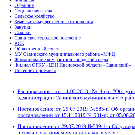
О районе
Социальная сфера
Сельское хозяйство
Земельно-имущественные отношения
Закупки
Ссылки
Савинское городское поселение
КСК
Общественный совет
МУ Савинского муниципального района «МФЦ»
Формирование комфортной городской среды
Филиал ОГКУ «ЦЗН Ивановской области «Савинский»
Интернет-приемная
Распоряжение от 11.03.2013 №4-ра "Об утв
администрации Савинского муниципального рай
Постановление от 29.07.2019 №585-п Об орган
постановлений от 15.11.2019 № 931-п, от 05.08.2
Постановление от 29.07.2019 №589-1-п Об утве
в связи с оказанием муниципальных услуг