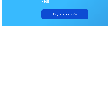
ней!
Подать жалобу