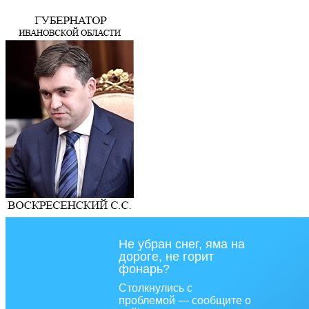
Не убран снег, яма на
дороге, не горит
фонарь?
Столкнулись с
проблемой — сообщите о