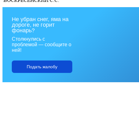
Не убран снег, яма на
дороге, не горит
фонарь?
Столкнулись с
проблемой — сообщите о
ней!
Подать жалобу