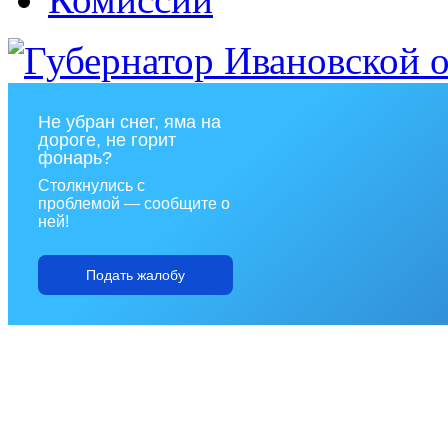
Не убран снег, яма на
дороге, не горит
фонарь?
Столкнулись с
проблемой — сообщите о
ней!
Подать жалобу