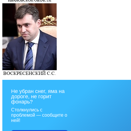
Не убран снег, яма на
дороге, не горит
фонарь?
Столкнулись с
проблемой — сообщите о
ней!