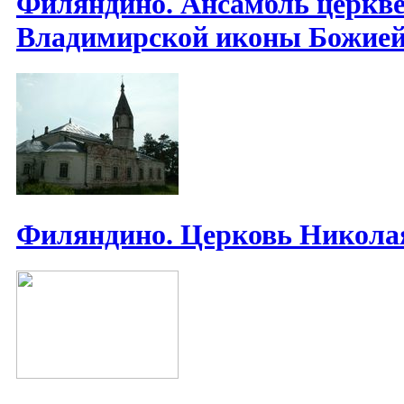
Филяндино. Ансамбль церкве
Владимирской иконы Божие
Филяндино. Церковь Никола