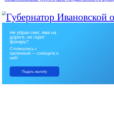
Не убран снег, яма на
дороге, не горит
фонарь?
Столкнулись с
проблемой — сообщите о
ней!
Подать жалобу